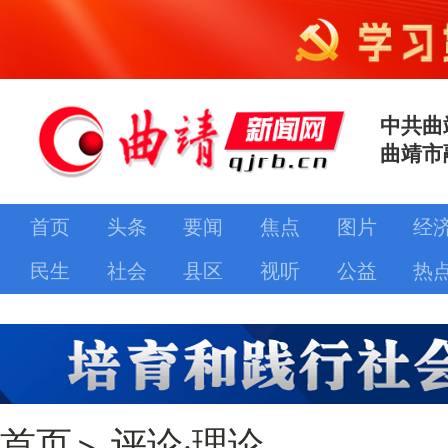
中共曲
曲靖市
首页
头条
要闻
焦点
图片
经
民生
社会
县区
视听
公益
热
首页
>
评论·理论