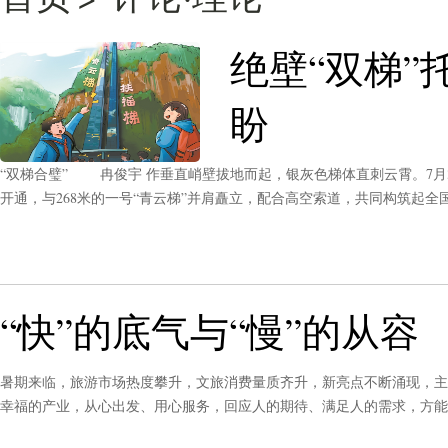
绝壁“双梯
盼
“双梯合璧” 冉俊宇 作垂直峭壁拔地而起，银灰色梯体直刺云霄。7月3
开通，与268米的一号“青云梯”并肩矗立，配合高空索道，共同构筑起全
璧”，短短半小时的平稳攀升，折叠了地理的险阻，更托举起山里娃触手
“快”的底气与“慢”的从容
暑期来临，旅游市场热度攀升，文旅消费量质齐升，新亮点不断涌现，主
幸福的产业，从心出发、用心服务，回应人的期待、满足人的需求，方能