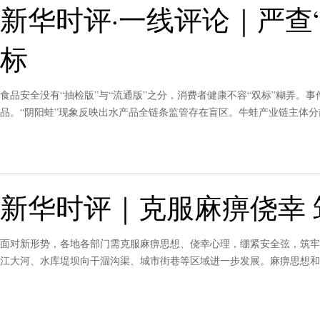
新华时评·一线评论｜严查
标
食品安全没有“抽检版”与“流通版”之分，消费者健康不容“双标”糊弄
品。“阴阳蛙”现象反映出水产品全链条监管存在盲区。牛蛙产业链主体
路，推动企业回归诚信经营本源，让消费者“舌尖上的安全”得到有力守护
新华时评｜克服麻痹侥幸 
面对新形势，各地各部门需克服麻痹思想、侥幸心理，绷紧安全弦，筑牢
江大河、水库堤坝向干涸沟渠、城市街巷等区域进一步发展。麻痹思想和
关”。克服麻痹侥幸，要“防”字当先，未雨绸缪。克服麻痹侥幸，要“责”