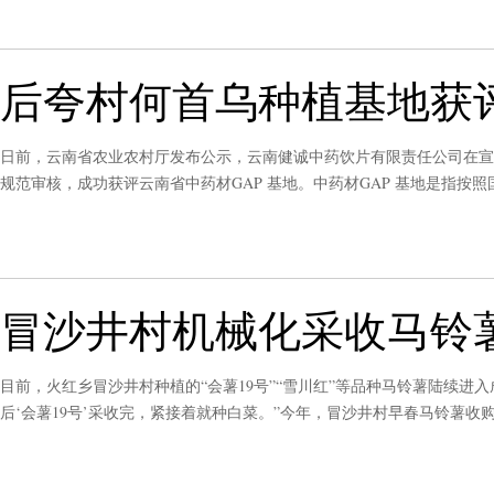
后夸村何首乌种植基地获评
日前，云南省农业农村厅发布公示，云南健诚中药饮片有限责任公司在宣
规范审核，成功获评云南省中药材GAP 基地。中药材GAP 基地是指
冒沙井村机械化采收马铃
目前，火红乡冒沙井村种植的“会薯19号”“雪川红”等品种马铃薯陆续进
后‘会薯19号’采收完，紧接着就种白菜。”今年，冒沙井村早春马铃薯收购
直接到地里收购，发往各大超市，销路不愁。