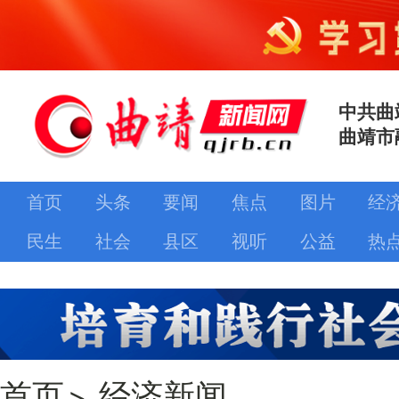
中共曲
曲靖市
首页
头条
要闻
焦点
图片
经
民生
社会
县区
视听
公益
热
首页
>
经济新闻