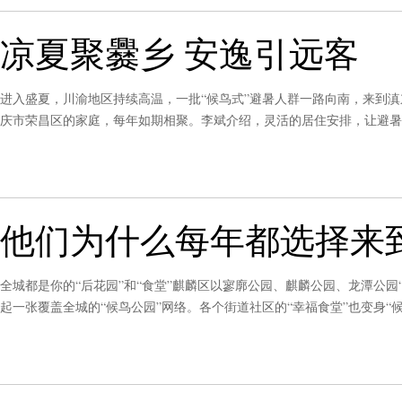
凉夏聚爨乡 安逸引远客
进入盛夏，川渝地区持续高温，一批“候鸟式”避暑人群一路向南，来到滇
庆市荣昌区的家庭，每年如期相聚。李斌介绍，灵活的居住安排，让避暑
到慢慢读懂陆良的人文底蕴，这群重庆来客，逐渐把陆良当成“第二故乡”
他们为什么每年都选择来
全城都是你的“后花园”和“食堂”麒麟区以寥廓公园、麒麟公园、龙潭公园
起一张覆盖全城的“候鸟公园”网络。各个街道社区的“幸福食堂”也变身“
高峰时，食堂一天接纳游客约400人，近期人流量依然很大。