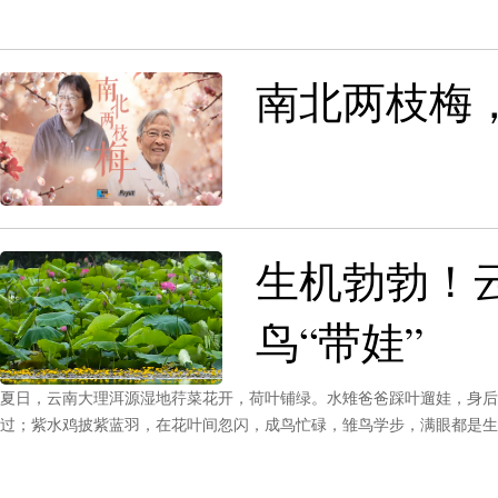
南北两枝梅
生机勃勃！
鸟“带娃”
夏日，云南大理洱源湿地荇菜花开，荷叶铺绿。水雉爸爸踩叶遛娃，身后
过；紫水鸡披紫蓝羽，在花叶间忽闪，成鸟忙碌，雏鸟学步，满眼都是生