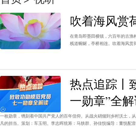
吹着海风赏
在青岛即墨田横镇，六百年的古渔
栈道蜿蜒，亭桥相连。吹着海风赏
热点追踪丨
一勋章”全解
一枚勋章，镌刻着中国共产党人的百年信仰。从战火硝烟到乡村沃土，从
凡的担当。‌策划：车玉明、李志晖统筹：马轶群、孙佳悦编导：董悦配