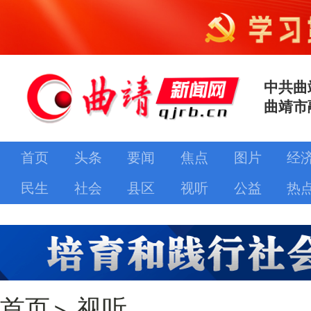
中共曲
曲靖市
首页
头条
要闻
焦点
图片
经
民生
社会
县区
视听
公益
热
首页
>
视听